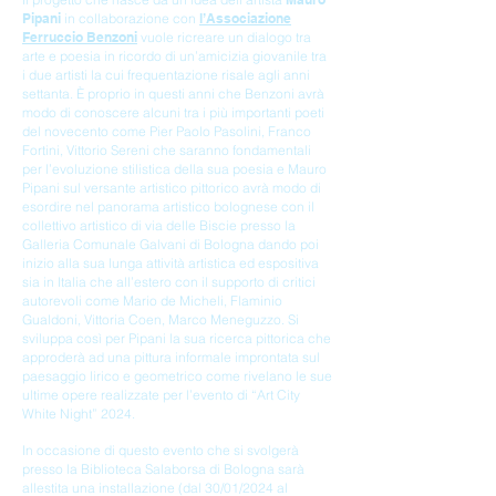
Pipani
in collaborazione con
l’As
sociazione
Ferruccio Benzoni
vuole ricreare un dialogo tra
arte e poesia in ricordo di un’amicizia giovanile tra
i due artisti la cui frequentazione risale agli anni
settanta. È proprio in questi anni che Benzoni avrà
modo di conoscere alcuni tra i più importanti poeti
del novecento come Pier Paolo Pasolini, Franco
Fortini, Vittorio Sereni che saranno fondamentali
per l’evoluzione stilistica della sua poesia e Mauro
Pipani sul versante artistico pittorico avrà modo di
esordire nel panorama artistico bolognese con il
collettivo artistico di via delle Biscie presso la
Galleria Comunale Galvani di Bologna dando poi
inizio alla sua lunga attività artistica ed espositiva
sia in Italia che all’estero con il supporto di critici
autorevoli come Mario de Micheli, Flaminio
Gualdoni, Vittoria Coen, Marco Meneguzzo. Si
sviluppa così per Pipani la sua ricerca pittorica che
approderà ad una pittura informale improntata sul
paesaggio lirico e geometrico come rivelano le sue
ultime opere realizzate per l’evento di “Art City
White Night” 2024.
In occasione di questo evento che si svolgerà
presso la Biblioteca Salaborsa di Bologna sarà
allestita una installazione (dal 30/01/2024 al