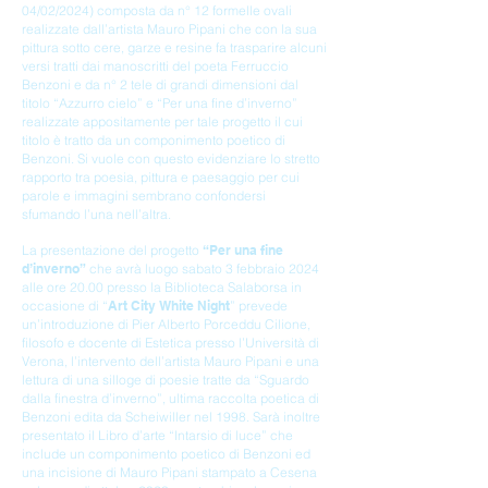
04/02/2024) composta da n° 12 formelle ovali
realizzate dall’artista Mauro Pipani che con la sua
pittura sotto cere, garze e resine fa trasparire alcuni
versi tratti dai manoscritti del poeta Ferruccio
Benzoni e da n° 2 tele di grandi dimensioni dal
titolo “Azzurro cielo” e “Per una fine d’inverno”
realizzate appositamente per tale progetto il cui
titolo è tratto da un componimento poetico di
Benzoni. Si vuole con questo evidenziare lo stretto
rapporto tra poesia, pittura e paesaggio per cui
parole e immagini sembrano confondersi
sfumando l’una nell’altra.
La presentazione del progetto
“Per u
na fine
d’inverno”
che avrà luogo sabato 3 febbraio 2024
alle ore 20.00 presso la Biblioteca Salaborsa in
occasione di “
Art City White Night
” prevede
un’introduzione di Pier Alberto Porceddu Cilione,
filosofo e docente di Estetica presso l’Università di
Verona, l’intervento dell’artista Mauro Pipani e una
lettura di una silloge di poesie tratte da “Sguardo
dalla finestra d’inverno”, ulti
ma raccolta poetica di
Benzoni edita da Scheiwiller nel 1998. Sarà ino
ltre
presentato il Libro d’arte “Intarsio di luce” che
include un componimento poetico di Benzoni ed
una incisione di Mauro Pipani stampato a Cesena