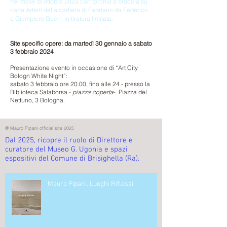
nel mese di ottobre 2023 con torchio a braccia su
carta Artem della cartiera di Fabriano da Federico
e Giampiero Guerri in tiratura limitata.
Site specific opere: da martedì 30 gennaio a sabato
3 febbraio 2024
Presentazione evento in occasione di “Art City
Bologn White Night”:
sabato 3 febbraio ore 20.00, fino alle 24 - presso la
Biblioteca Salaborsa -
piazza coperta
- Piazza del
Nettuno, 3 Bologna.
@ Mauro Pipani official site 2025
Dal 2025, ricopre il ruolo di Direttore e
curatore del Museo G. Ugonia e spazi
espositivi del Comune di Brisighella (Ra).
Mauro Pipani. Luoghi Riflessi