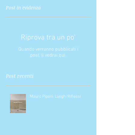
Post in evidenza
Riprova tra un po'
Quando verranno pubblicati i
post, li vedrai qui.
Post recenti
Mauro Pipani. Luoghi Riflessi