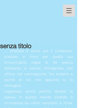
senza titolo
... prezioso è ancor più il contenuto; 
prezioso e lirico per quella tua 
irrinunciabile voglia di far poesia 
attraverso la visione immaginata, che 
affiora nel contrappunto fra materia e 
spirito di ciò che appunto si fa 
immagine.
L’apprezzo anche perché tentare la 
poesia, in questo mondo sordido, è 
un’impresa da ‘ultimi resistenti’, e, forse, 