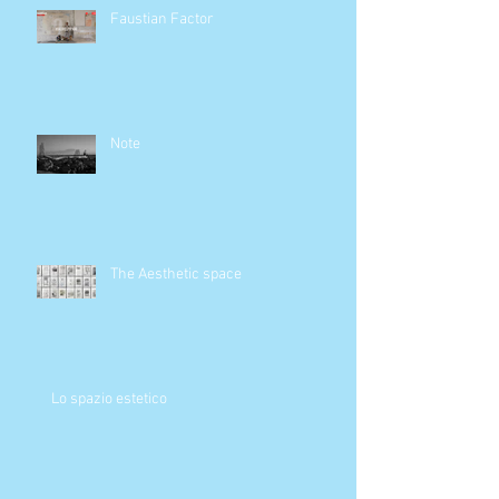
Faustian Factor
Note
The Aesthetic space
Lo spazio estetico