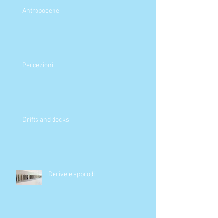
Antropocene
Percezioni
Drifts and docks
Derive e approdi