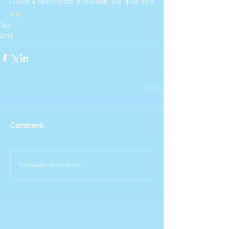
l’ultima resistenza possibile, sia quel che 
sia ...
Tag:
arte
Commenti
Scrivi un commento...